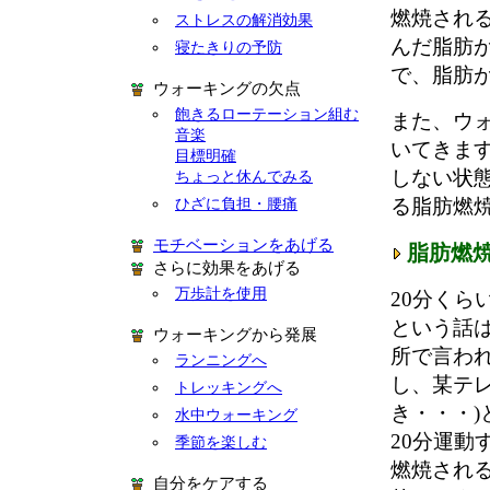
燃焼され
ストレスの解消効果
んだ脂肪
寝たきりの予防
で、脂肪
ウォーキングの欠点
飽きるローテーション組む
また、ウ
音楽
いてきます
目標明確
しない状
ちょっと休んでみる
る脂肪燃
ひざに負担・腰痛
モチベーションをあげる
脂肪燃
さらに効果をあげる
万歩計を使用
20分く
という話
ウォーキングから発展
所で言わ
ランニングへ
し、某テレ
トレッキングへ
き・・・)
水中ウォーキング
20分運
季節を楽しむ
燃焼される
自分をケアする