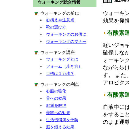
ウォーキング総合情報
ウォーキ
ウォーキングの前に
効果を発
心構えや注意点
靴の選び方
有酸素
ウォーキングのお供に
ウォーキングのマナー
軽いジョ
確保しな
ウォーキング講座
ウォーキングとは
ォーキン
フォーム（歩き方）
ながら歩
目標は１万歩？
す。 ま
アロビク
ウォーキングの利点
心臓の強化
有酸素
骨への効果
肥満を解消
血液中には
美容への効果
をするこ
生活習慣病を予防
のまま運
脳を鍛える効果