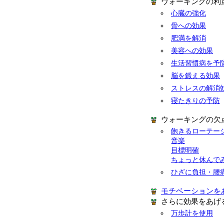
ウォーキングの利
心臓の強化
骨への効果
肥満を解消
美容への効果
生活習慣病を予
脳を鍛える効果
ストレスの解消
寝たきりの予防
ウォーキングの欠
飽きるローテー
音楽
目標明確
ちょっと休んで
ひざに負担・腰
モチベーションを
さらに効果をあげ
万歩計を使用