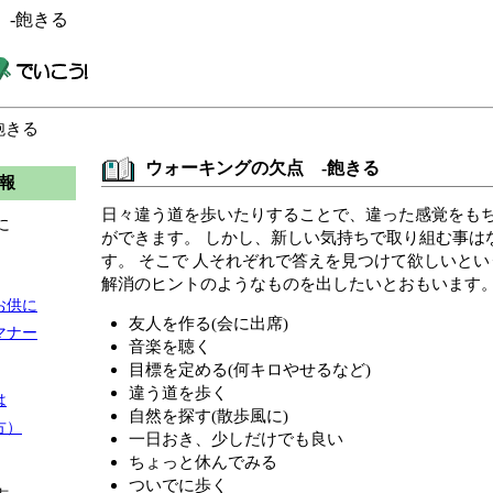
 -飽きる
飽きる
ウォーキングの欠点 -飽きる
報
日々違う道を歩いたりすることで、違った感覚をも
に
ができます。 しかし、新しい気持ちで取り組む事は
す。 そこで 人それぞれで答えを見つけて欲しいとい
解消のヒントのようなものを出したいとおもいます
お供に
友人を作る(会に出席)
マナー
音楽を聴く
目標を定める(何キロやせるなど)
違う道を歩く
は
自然を探す(散歩風に)
方）
一日おき、少しだけでも良い
ちょっと休んでみる
ついでに歩く