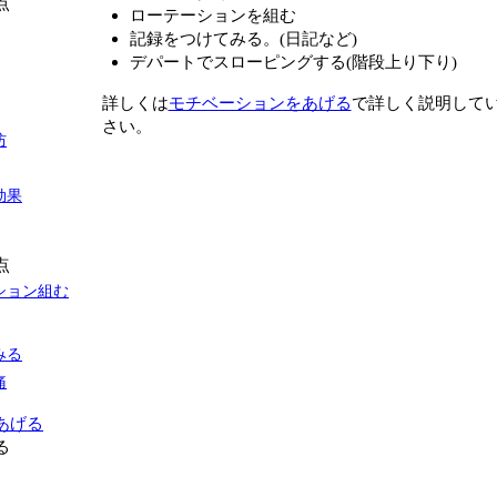
点
ローテーションを組む
記録をつけてみる。(日記など)
デパートでスローピングする(階段上り下り)
詳しくは
モチベーションをあげる
で詳しく説明して
さい。
防
効果
点
ション組む
みる
痛
あげる
る